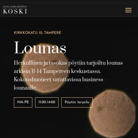
KIRKKOKATU 10, TAMPERE
Lounas
Herkullinen ja tasokas pöytiin tarjoiltu lounas
arkisin 11-14 Tampereen keskustassa.
Kokoushuoneet varattavissa business-
lounaalle.
MA-PE
11:00-14:00
Pöytiin tarjoilu