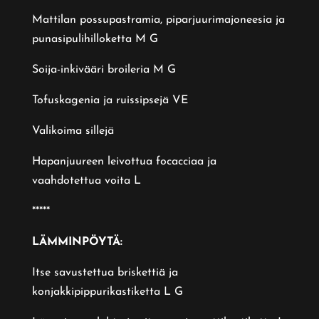
Mattilan possupastramia, piparjuurimajoneesia ja
punasipulihilloketta M G
Soija-inkivääri broileria M G
Tofuskagenia ja ruissipsejä VE
Valikoima sillejä
Hapanjuureen leivottua focacciaa ja
vaahdotettua voita L
*****
LÄMMINPÖYTÄ:
Itse savustettua briskettiä ja
konjakkipippurikastiketta L G