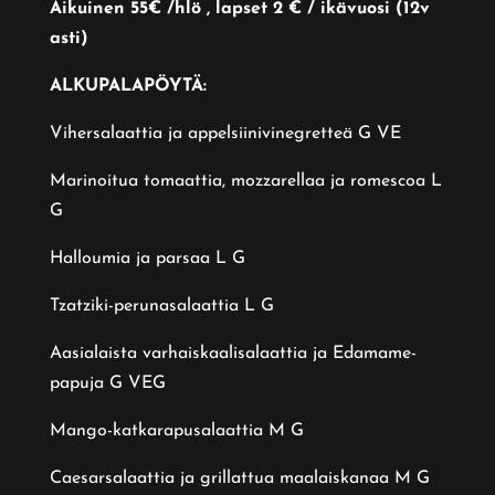
Aikuinen 55€ /hlö , lapset 2 € / ikävuosi (12v
asti)
ALKUPALAPÖYTÄ:
Vihersalaattia ja appelsiinivinegretteä G VE
Marinoitua tomaattia, mozzarellaa ja romescoa L
G
Halloumia ja parsaa L G
Tzatziki-perunasalaattia L G
Aasialaista varhaiskaalisalaattia ja Edamame-
papuja G VEG
Mango-katkarapusalaattia M G
Caesarsalaattia ja grillattua maalaiskanaa M G