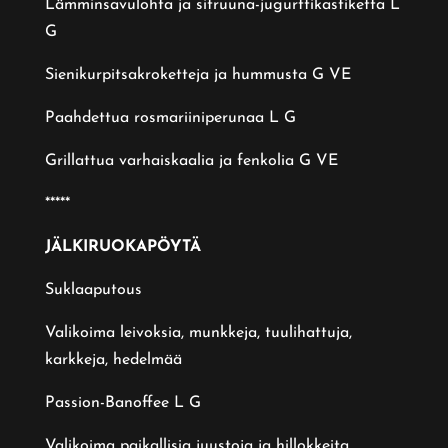
Lämminsavulohta ja sitruuna-jugurttikastiketta L
G
Sienikurpitsakroketteja ja hummusta G VE
Paahdettua rosmariiniperunaa L G
Grillattua varhaiskaalia ja fenkolia G VE
*****
JÄLKIRUOKAPÖYTÄ
Suklaaputous
Valikoima leivoksia, munkkeja, tuulihattuja,
karkkeja, hedelmää
Passion-Banoffee L G
Valikoima paikallisia juustoja ja hillokkeita